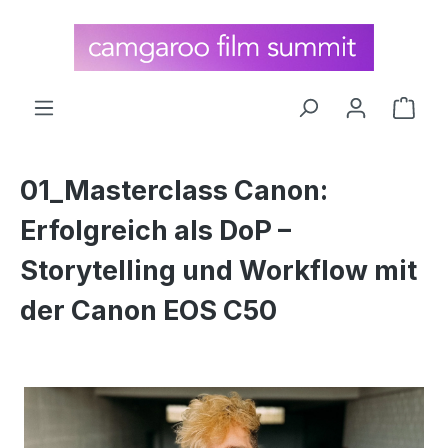
alt springen
Ware
01_Masterclass Canon:
Erfolgreich als DoP –
Storytelling und Workflow mit
der Canon EOS C50
Bildergalerie überspringen