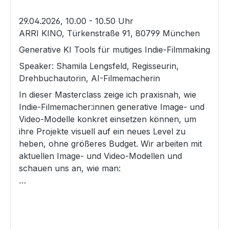
29.04.2026, 10.00 - 10.50 Uhr
ARRI KINO, Türkenstraße 91, 80799 München
Generative KI Tools für mutiges Indie-Filmmaking
Speaker: Shamila Lengsfeld, Regisseurin,
Drehbuchautorin, AI-Filmemacherin
In dieser Masterclass zeige ich praxisnah, wie
Indie-Filmemacher:innen generative Image- und
Video-Modelle konkret einsetzen können, um
ihre Projekte visuell auf ein neues Level zu
heben, ohne größeres Budget. Wir arbeiten mit
aktuellen Image- und Video-Modellen und
schauen uns an, wie man:
Missing Coverage promptet, um fehlende Shots
zu ergänzenFully Generated Establishing Shots
erstelltImpossible Shots für Previz oder Final