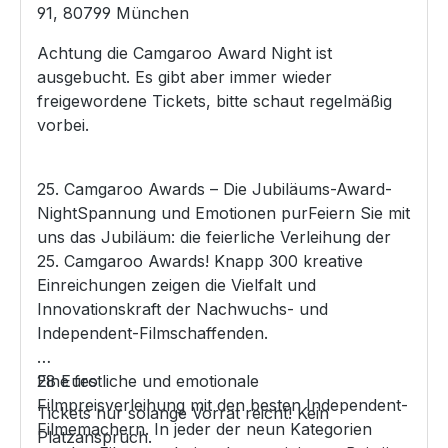
91, 80799 München
Achtung die Camgaroo Award Night ist
ausgebucht. Es gibt aber immer wieder
freigewordene Tickets, bitte schaut regelmäßig
vorbei.
25. Camgaroo Awards – Die Jubiläums-Award-
NightSpannung und Emotionen purFeiern Sie mit
uns das Jubiläum: die feierliche Verleihung der
25. Camgaroo Awards! Knapp 300 kreative
Einreichungen zeigen die Vielfalt und
Innovationskraft der Nachwuchs- und
Independent-Filmschaffenden.
Eine festliche und emotionale
28 Euro
Filmpreisverleihung mit den besten Independent-
Tickets nur solange Vorrat reicht! Kein
Filmemachern. In jeder der neun Kategorien
Platzanspruch.