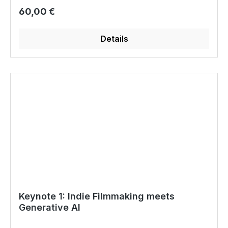
Regulärer Preis:
60,00 €
Details
Keynote 1: Indie Filmmaking meets
Generative AI