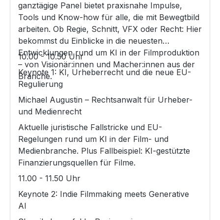
ganztägige Panel bietet praxisnahe Impulse,
Tools und Know-how für alle, die mit Bewegtbild
arbeiten. Ob Regie, Schnitt, VFX oder Recht: Hier
bekommst du Einblicke in die neuesten
Entwicklungen rund um KI in der Filmproduktion
10.00 - 10.50 Uhr
– von Visionär:innen und Macher:innen aus der
Keynote 1: KI, Urheberrecht und die neue EU-
Branche.
Regulierung
Michael Augustin – Rechtsanwalt für Urheber-
und Medienrecht
Aktuelle juristische Fallstricke und EU-
Regelungen rund um KI in der Film- und
Medienbranche. Plus Fallbeispiel: KI-gestützte
Finanzierungsquellen für Filme.
11.00 - 11.50 Uhr
Keynote 2: Indie Filmmaking meets Generative
AI