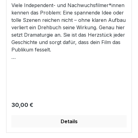
Viele Independent- und Nachwuchsfilmer*innen
kennen das Problem: Eine spannende Idee oder
tolle Szenen reichen nicht – ohne klaren Aufbau
verliert ein Drehbuch seine Wirkung. Genau hier
setzt Dramaturgie an. Sie ist das Herzstück jeder
Geschichte und sorgt dafür, dass dein Film das
Publikum fesselt.
In dieser Masterclass verbinden wir klassische
Dramentheorien aus der griechischen Antike mit
modernen Ansätzen aus dem zeitgenössischen
Kino. Die Modelle, die Hollywood-
Drehbuchpäpste propagieren, basieren auf
diesen zeitlosen Prinzipien – wir zeigen dir, wie
Regulärer Preis:
30,00 €
du sie praktisch und flexibel für deine eigenen
Projekte einsetzt.
Details
Dramaturgie bedeutet, die Handlung so zu