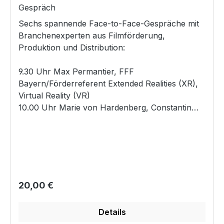
Gespräch
Sechs spannende Face-to-Face-Gespräche mit
Branchenexperten aus Filmförderung,
Produktion und Distribution:
9.30 Uhr Max Permantier, FFF
Bayern/Förderreferent Extended Realities (XR),
Virtual Reality (VR)
10.00 Uhr Marie von Hardenberg, Constantin
Film
10.30 Uhr Michael Welzel, Pharos the Post
Group
11.00 Uhr Christine Haupt, FFF Bayern /
Förderreferentin Talentfilm, Kino-
Dokumentarfilm, Kinofilm bis 3 Mio. Euro,
Regulärer Preis:
20,00 €
Initiative Besonderer Kinderfilm
Kathrin Winter, Film Commission Bayern, Film
Details
Destination & Events