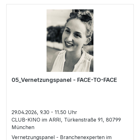
gestalten, dass Spannung entsteht, Emotionen
geweckt werden und die Zuschauer*innen mit
deinen Figuren mitfühlen. Du lernst, wie man
Sympathie für die Protagonist*innen aufbaut,
Gegenspieler wirkungsvoll positioniert und die
Geschichte so strukturiert, dass sie packend,
nachvollziehbar und fesselnd bleibt.
Der Workshop ist praxisnah und speziell auf
Independent- und Nachwuchsfilmer*innen
zugeschnitten: Praxisnah, direkt umsetzbar und
05_Vernetzungspanel - FACE-TO-FACE
perfekt für alle, die ihre Filme strukturiert,
29.04.2026, 9.30 - 11.50 Uhr
CLUB-KINO im ARRI, Türkenstraße 91, 80799
München
Vernetzungspanel - Branchenexperten im